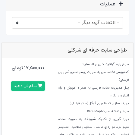
عملیات
طراحی سایت حرفه ای شرکتی
طراح رابط گرافیک کاربری UI سایت
17,500,000 تومان
کدنویسی اختصاصی به صورت ریسپانسیو (موبایل
فرندلی)
سفارش دهید
پنل مدیریت ساده فارسی به همراه آموزش و راه
اندازی رایگان
بهینه سازی کدها برای گوگل (سئو فرندلی)
طراحی نقشه سایت (Site Map)
بهره گیری از تکنیک شورتکد به صورت ساده
میتوانید مواردی مانند، اسلایدر مطالب، اسلایدر
تصاویر، لوگو مشتریان، جدول قیمت، باکس های