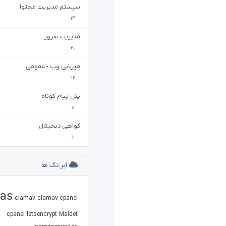
سیستم مدیریت محتوا
14
مدیریت سرور
20
میزبانی وب - عمومی
12
پنل پیام کوتاه
8
گواهی دیجیتال
6
ابر تگ ها
ias
clamav
clamav cpanel
cpanel
letsencrypt
Maldet