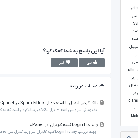
/et
 شل
ائه SSL
 ir
منه
یپنل
آیا این پاسخ به شما کمک کرد؟
ین
سی
بلی
خیر
زیر
شکل
مقالات مربوطه
در
 clamav
بلاک کردن ایمیل با استفاده از Spam Filters در Cpanel
ب
یک ویژگی سرویس E-mail ابزار بلاک/غیربلاک کردن است که به کاربران اجازه می دهد که ایمیل های اسپم را...
Login history کلیه کاربران در cPanel
جهت بررسی Login history کلیه کاربران سرور،با کنترل پنل cPanel، کافیست محتوای access_log را به کمک...