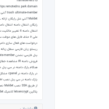
nameservers to
c/ips.remotedns
park domain
ultimate-member
trash
آنتی
Maldet
آنتی شل رایگان
ار
رایگان
انتقال دامنه
انتقال دامنه
انتقال دامنه it
تغییر مالکیت دا
ملی ir
حذف فایل های موقت س
درخواست های فعال سازی دام
ریسلو
زبان فارسی
سطل زباله
پنل
فارسی نشدن ultimate-member
فروش دامنه IR
مشاهده خطای 
هنگام پارک دامنه در سی پنل
م
در پارک دامنه در cpanel
مشکل 
پارک دامنه در سی پنل
نصب
از طریق SSH
نصب Maldet
نص
پلاگین letsencrypt
کانفیگ Maldet
پشتیبانی