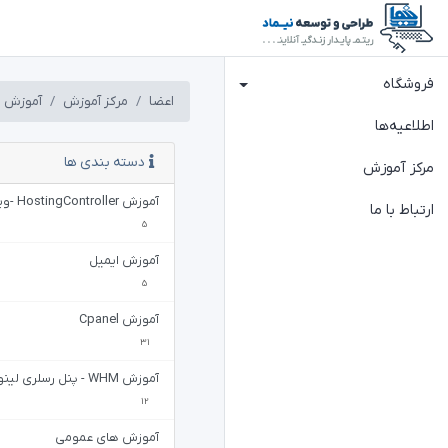
فروشگاه
اعضا
مرکز آموزش
آموزش Cpanel
اطلاعیه‌ها
دسته بندی ها
مرکز آموزش
آموزش HostingController -ویندوز
ارتباط با ما
5
آموزش ایمیل
5
آموزش Cpanel
31
آموزش WHM - پنل رسلری لینوکس
12
آموزش های عمومی