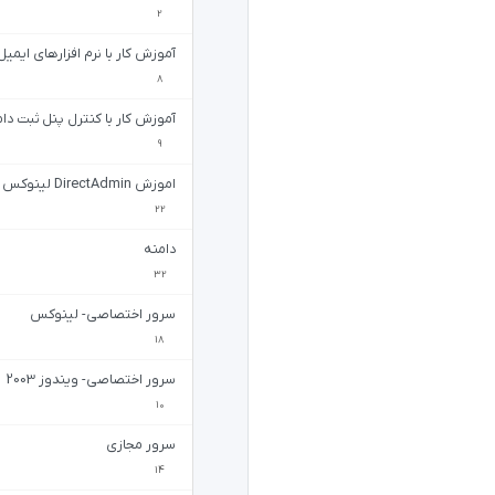
2
آموزش کار با نرم افزارهای ایمیل
8
آموزش کار با کنترل پنل ثبت دا
9
اموزش DirectAdmin لینوکس
22
دامنه
32
سرور اختصاصی- لینوکس
18
سرور اختصاصی- ویندوز 2003
10
سرور مجازی
14