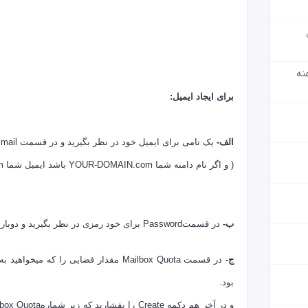
منه
برای ایجاد ایمیل:
الف-
یک نامی برای ایمیل خود در نظر بگیرید و در قسمت Email بنویسید.
( و اگر نام دامنه شما YOUR-DOMAIN.com باشد
ایمیل شما info@YOUR-DOMAIN.com خواهد بود. )
ب-
در قسمتPassword برای خود رمزی در نظر بگیرید و دوباره آنرا در قسمت ( Password (againبنویسید.
ج-
در قسمت Mailbox Quota مقدار فضایی را که میخواهید به ایمیل اختصاص بدید،
.
بود
و در آخر هم دکمه Create را بفشارید که زیر شمارهMailbox Quotaقرار دارد.